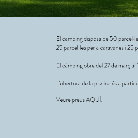
El càmping disposa de 50 parcel·le
25 parcel·les per a caravanes i 25 p
El càmping obre del 27 de març al
L'obertura de la piscina és a partir
Veure preus
AQUÍ.