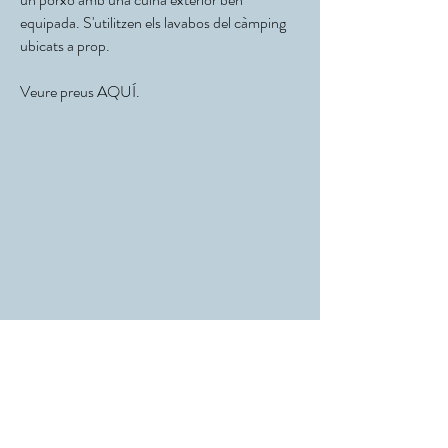
equipada. S'utilitzen els lavabos del càmping
ubicats a prop.
Veure preus
AQUÍ.
camping petit a la provincia de girona