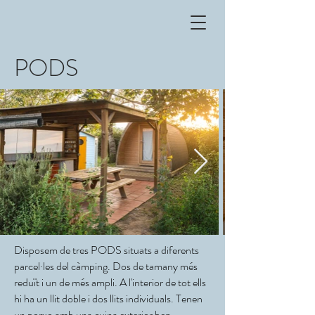
PODS
Disposem de tres PODS situats a diferents
parcel·les del càmping. Dos de tamany més
reduït i un de més ampli. A l'interior de tot ells
hi ha un llit doble i dos llits individuals. Tenen
un porxo amb una cuina exterior ben